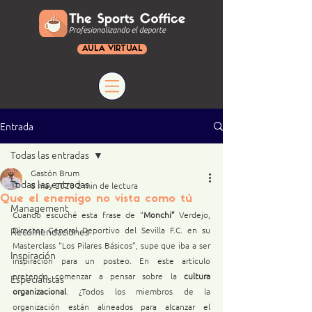
AULA VIRTUAL
Entrada
Todas las entradas
Gastón Brum
Todas las entradas
8 may 2020
2 min de lectura
Que el enemigo no vista como tú
Management
Cuando escuché esta frase de “
Monchi”
 Verdejo, 
Recomendaciones
Director General Deportivo del Sevilla F.C. en su 
Masterclass “Los Pilares Básicos”, supe que iba a ser 
Inspiración
inspiración para un posteo. En este artículo 
pretendo comenzar a pensar sobre la 
cultura 
Especialistas
organizacional
. ¿Todos los miembros de la 
organización están alineados para alcanzar el 